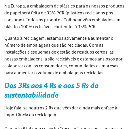
Na Europa, a embalagem de plástico para os nossos produtos
de papel será feita de 33% PCR (plásticos reciclados pós-
consumo). Todos os produtos Colhogar vêm embalados em
plástico 100% reciclável, contendo já
33% PCR
.
Quanto à reciclagem, estamos ativamente a aumentar
o
número de
embalagens que são recicladas. Com as
instalações e esquemas de gestão de resíduos certos, as
nossas embalagens já são recicláveis e estamos ansiosos por
colaborar com os consumidores, comunidades e empresas
para aumentar
o volume de embalagens recicladas.
Dos 3Rs
a
os 4 Rs
e aos
5 Rs da
sustentabilidade
Hoje fala-se noutros 2 Rs que vêm dar ainda mais enfase à
importância da reciclagem
.
O quarto R introduz o verbo “recusar” e apresenta um passo