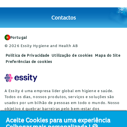
Contactos
Portugal
© 2026 Essity Hygiene and Health AB
Política de Privacidade
Utilização de cookies
Mapa do Site
Preferências de cookies
A Essity é uma empresa líder global em higiene e saúde.
Todos os dias, nossos produtos, serviços e soluções são
usados por um bilhão de pessoas em todo o mundo. Nosso
objetivo é quebrar barreiras pelo bem-estar dos
consumidores, pacientes, cuidadores, clientes e da
Aceite Cookies para uma experiência
sociedade. Estamos presentes em aproximadamente 150
Colhogar mais personalizada ! 🍪
países com as marcas líderes globais TENA e Tork, e outras