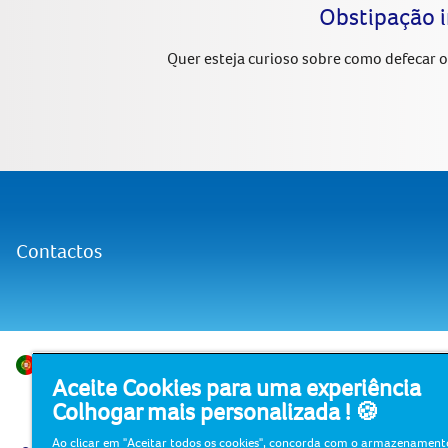
Obstipação i
Quer esteja curioso sobre como defecar o
Contactos
Portugal
© 2026 Essity Hygiene and Health AB
Aceite Cookies para uma experiência
Colhogar mais personalizada ! 🍪
A Essity é uma empresa líder global em 
Nosso objetivo é quebrar barreiras pel
Ao clicar em "Aceitar todos os cookies", concorda com o armazenament