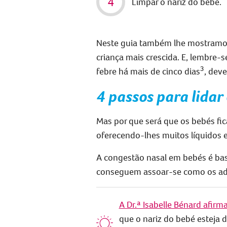
Limpar o nariz do bebé.
Neste guia também lhe mostram
criança
mais crescida.
E, lembre-s
3
febre há mais de cinco dias
,
deve
4 passos para lida
Mas por que será que os bebés fi
oferecendo-lhes muitos líquidos e
A
congestão nasal em bebés
é bas
conseguem assoar-se como os ad
A Dr.ª Isabelle Bénard afirm
que o nariz do bebé esteja