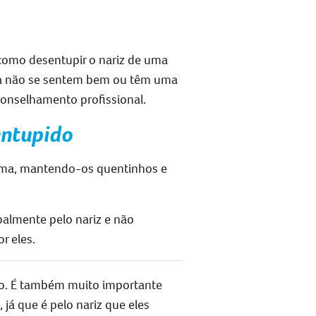
como
desentupir o nariz de uma
da não se sentem bem ou
têm uma
conselhamento profissional.
entupido
orma, mantendo-os quentinhos e
palmente pelo nariz e não
r eles.
ndo. É também muito importante
á que é pelo nariz que eles