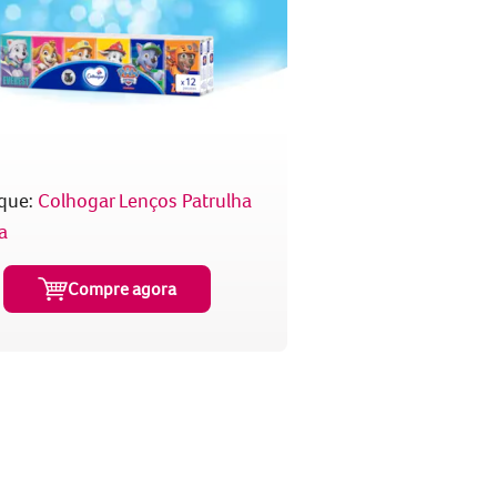
que:
Colhogar Lenços Patrulha
a
Compre agora