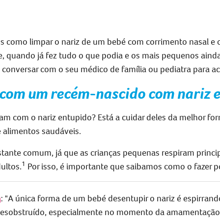
os
como limpar o nariz de um bebé
com corrimento nasal e
e, quando já fez tudo o que podia e os mais pequenos ain
 conversar com o seu médico de família ou pediatra para a
r com
um
recém-nascido com nariz 
cam com o nariz entupido? Está a cuidar deles da melhor f
 alimentos saudáveis.
tante comum, já que as crianças pequenas respiram princi
1
ultos.
Por isso, é importante que saibamos como o fazer po
a
: "A única forma de um bebé desentupir o nariz é espirra
 desobstruído, especialmente no momento da amamentação, j