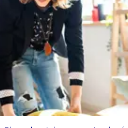
Suscríbete a nuestra newslett
útiles sobre el cuidado de tu 
además de promociones exclu
esperamos!
¡Únete a la familia Colh