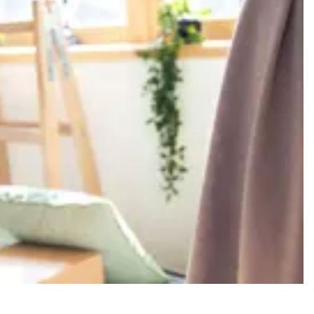
er y recibe noticias
familia y hogar,
sivas. ¡Te
ogar!