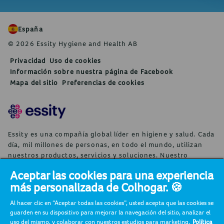
España
© 2026 Essity Hygiene and Health AB
Privacidad
Uso de cookies
Información sobre nuestra página de Facebook
Mapa del sitio
Preferencias de cookies
Essity es una compañía global líder en higiene y salud. Cada
día, mil millones de personas, en todo el mundo, utilizan
nuestros productos, servicios y soluciones. Nuestro
propósito es romper barreras por el bienestar en beneficio
Aceptar las cookies para una experiencia
de consumidores, pacientes, cuidadores, clientes y la
más personalizada de Colhogar. 🍪
sociedad en general. Vendemos en aproximadamente 150
países bajo las principales marcas globales TENA y Tork, así
Al hacer clic en “Aceptar todas las cookies”, usted acepta que las cookies se
como otras marcas como Actimove, Cutimed, JOBST, Knix,
guarden en su dispositivo para mejorar la navegación del sitio, analizar el
Leukoplast, Libero, Libresse, Lotus, Modibodi, Nosotras,
uso del mismo, y colaborar con nuestros estudios para marketing.
Política