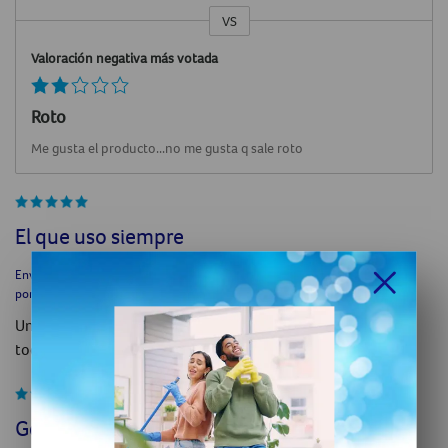
VS
VS
Valoración negativa más votada
Roto
Me gusta el producto...no me gusta q sale roto
El que uso siempre
Enviado
Hace 5 años
por
Antonia
Un buen papel, yo diría que de los mejores del mercado en
todos los aspectos.
Genial