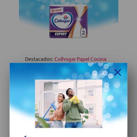
Destacados:
Colhogar Papel Cocina
Expert
Colhogar Papel Cocina Expert: con 3
capas para máxima eficacia
Compra ahora