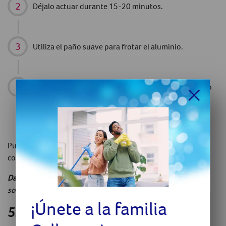
Déjalo actuar durante 15-20 minutos.
Utiliza el paño suave para frotar el aluminio.
Enjuaga con agua inmediatamente después (en caso
contrario, podrías correr el riesgo de manchar y
rayarlo).
Pule con un trozo de papel de cocina para que se seque por
completo y resalte el brillo.
Dato curioso
: ¡El ketchup también es un producto
sorprendentemente efectivo para limpiar cubiertos!
¡Únete a la familia
5. Cómo pulir el aluminio
en casa