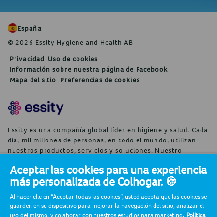
España
© 2026 Essity Hygiene and Health AB
Privacidad
Uso de cookies
Información sobre nuestra página de Facebook
Mapa del sitio
Preferencias de cookies
Essity es una compañía global líder en higiene y salud. Cada
día, mil millones de personas, en todo el mundo, utilizan
nuestros productos, servicios y soluciones. Nuestro
propósito es romper barreras por el bienestar en beneficio
Aceptar las cookies para una experiencia
de consumidores, pacientes, cuidadores, clientes y la
más personalizada de Colhogar. 🍪
sociedad en general. Vendemos en aproximadamente 150
países bajo las principales marcas globales TENA y Tork, así
Al hacer clic en “Aceptar todas las cookies”, usted acepta que las cookies se
como otras marcas como Actimove, Cutimed, JOBST, Knix,
guarden en su dispositivo para mejorar la navegación del sitio, analizar el
Leukoplast, Libero, Libresse, Lotus, Modibodi, Nosotras,
uso del mismo, y colaborar con nuestros estudios para marketing.
Política